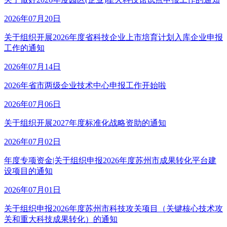
2026年07月20日
关于组织开展2026年度省科技企业上市培育计划入库企业申报
工作的通知
2026年07月14日
2026年省市两级企业技术中心申报工作开始啦
2026年07月06日
关于组织开展2027年度标准化战略资助的通知
2026年07月02日
年度专项资金|关于组织申报2026年度苏州市成果转化平台建
设项目的通知
2026年07月01日
关于组织申报2026年度苏州市科技攻关项目（关键核心技术攻
关和重大科技成果转化）的通知