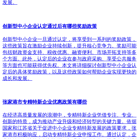
发展。
创新型中小企业认定通过后有哪些奖励政策
创新型中小企业一旦通过认定，将享受到一系列的奖励政策，
这些政策旨在激励企业持续创新，提升核心竞争力。奖励可能
包括财政资金支持、税收优惠、融资便利、市场开拓支持等多
个方面。此外，认定后的企业在参与政府采购、享受公共服务
等方面也可能获得优先权。本文将详细探讨创新型中小企业认
定后的具体奖励政策，以及这些政策如何帮助企业实现更快的
成长和发展。
张家港市专精特新企业优惠政策有哪些
在经济高质量发展的浪潮中，专精特新企业凭借专注、专业、
创新的特质，成为推动产业升级和经济转型的关键力量。依据
国家和江苏省关于促进中小企业专精特新发展的政策要求，张
家港市积极响应，启动专精特新企业申报工作。通过认定，企