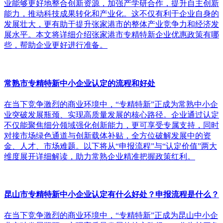
业能够更好地整合创新资源，加强产学研合作，提升自主创新
能力，推动科技成果转化和产业化。这不仅有利于企业自身的
发展壮大，更有助于提升张家港市的整体产业竞争力和经济发
展水平。本文将详细介绍张家港市专精特新企业优惠政策有哪
些，帮助企业更好进行准备。
常熟市专精特新中小企业认定的流程和好处
在当下竞争激烈的商业环境中，“专精特新”正成为常熟中小企
业突破发展瓶颈、实现高质量发展的核心路径。企业通过认定
不仅能聚焦细分领域强化创新能力，更可享受专属支持，同时
对接市场绿色通道与创新载体补贴，全方位破解发展中的资
金、人才、市场难题。以下将从“申报流程”与“认定价值”两大
维度展开详细解读，助力常熟企业精准把握政策红利。
昆山市专精特新中小企业认定有什么好处？申报流程是什么？
在当下竞争激烈的商业环境中，“专精特新”正成为昆山中小企