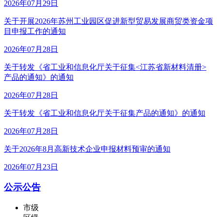
2026年07月29日
关于开展2026年苏州工业园区促进新型贸易发展商贸类资金项
目申报工作的通知
2026年07月28日
关于转发《省工业和信息化厅关于征集<江苏省新材料清册>
产品的通知》的通知
2026年07月28日
关于转发《省工业和信息化厅关于征集产品的通知》的通知
2026年07月28日
关于2026年8月高新技术企业申报材料预审的通知
2026年07月23日
公示公告
市级