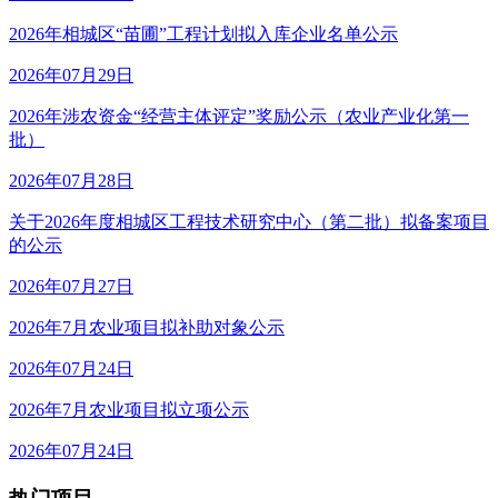
2026年相城区“苗圃”工程计划拟入库企业名单公示
2026年07月29日
2026年涉农资金“经营主体评定”奖励公示（农业产业化第一
批）
2026年07月28日
关于2026年度相城区工程技术研究中心（第二批）拟备案项目
的公示
2026年07月27日
2026年7月农业项目拟补助对象公示
2026年07月24日
2026年7月农业项目拟立项公示
2026年07月24日