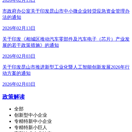
2026年02月13日
市政府办公室关于印发昆山市中小微企业转贷应急资金管理办
法的通知
2026年02月13日
关于印发《相城区推动汽车零部件及汽车电子（芯片）产业发
展的若干政策措施》的通知
2026年02月03日
关于印发昆山市推进新型工业化暨人工智能创新发展2026年行
动方案的通知
2026年02月03日
政策解读
全部
创新型中小企业
专精特新中小企业
专精特新小巨人