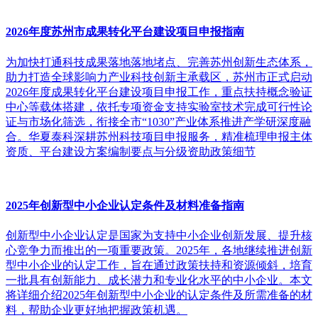
2026年度苏州市成果转化平台建设项目申报指南
为加快打通科技成果落地落地堵点、完善苏州创新生态体系，
助力打造全球影响力产业科技创新主承载区，苏州市正式启动
2026年度成果转化平台建设项目申报工作，重点扶持概念验证
中心等载体搭建，依托专项资金支持实验室技术完成可行性论
证与市场化筛选，衔接全市“1030”产业体系推进产学研深度融
合。华夏泰科深耕苏州科技项目申报服务，精准梳理申报主体
资质、平台建设方案编制要点与分级资助政策细节
2025年创新型中小企业认定条件及材料准备指南
创新型中小企业认定是国家为支持中小企业创新发展、提升核
心竞争力而推出的一项重要政策。2025年，各地继续推进创新
型中小企业的认定工作，旨在通过政策扶持和资源倾斜，培育
一批具有创新能力、成长潜力和专业化水平的中小企业。本文
将详细介绍2025年创新型中小企业的认定条件及所需准备的材
料，帮助企业更好地把握政策机遇。