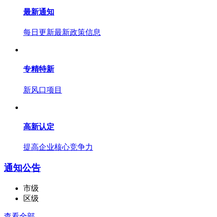
最新通知
每日更新最新政策信息
专精特新
新风口项目
高新认定
提高企业核心竞争力
通知公告
市级
区级
查看全部