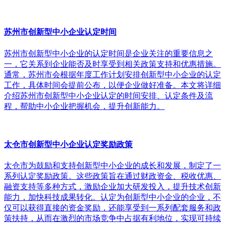
苏州市创新型中小企业认定时间
苏州市创新型中小企业的认定时间是企业关注的重要信息之
一，它关系到企业能否及时享受到相关政策支持和优惠措施。
通常，苏州市会根据年度工作计划安排创新型中小企业的认定
工作，具体时间会提前公布，以便企业做好准备。本文将详细
介绍苏州市创新型中小企业认定的时间安排、认定条件及流
程，帮助中小企业把握机会，提升创新能力。
太仓市创新型中小企业认定奖励政策
太仓市为鼓励和支持创新型中小企业的成长和发展，制定了一
系列认定奖励政策。这些政策旨在通过财政资金、税收优惠、
融资支持等多种方式，激励企业加大研发投入，提升技术创新
能力，加快科技成果转化。认定为创新型中小企业的企业，不
仅可以获得直接的资金奖励，还能享受到一系列配套服务和政
策扶持，从而在激烈的市场竞争中占据有利地位，实现可持续